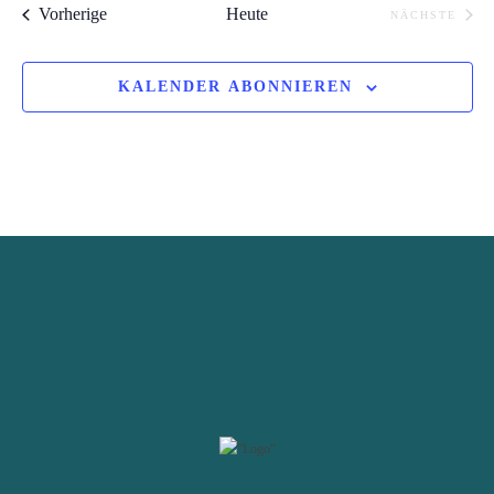
Veranstaltungen
Vorherige
Heute
NÄCHSTE
VERANST
KALENDER ABONNIEREN